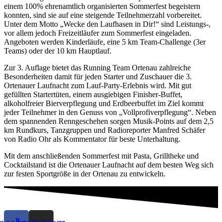
einem 100% ehrenamtlich organisierten Sommerfest begeistern
konnten, sind sie auf eine steigende Teilnehmerzahl vorbereitet.
Unter dem Motto „Wecke den Laufhasen in Dir!“ sind Leistungs-,
vor allem jedoch Freizeitläufer zum Sommerfest eingeladen.
Angeboten werden Kinderläufe, eine 5 km Team-Challenge (3er
Teams) oder der 10 km Hauptlauf.
Zur 3. Auflage bietet das Running Team Ortenau zahlreiche
Besonderheiten damit für jeden Starter und Zuschauer die 3.
Ortenauer Laufnacht zum Lauf-Party-Erlebnis wird. Mit gut
gefüllten Startertüten, einem ausgiebigen Finisher-Buffet,
alkoholfreier Bierverpflegung und Erdbeerbuffet im Ziel kommt
jeder Teilnehmer in den Genuss von „Vollprofiverpflegung“. Neben
dem spannenden Renngeschehen sorgen Musik-Points auf dem 2,5
km Rundkurs, Tanzgruppen und Radioreporter Manfred Schäfer
von Radio Ohr als Kommentator für beste Unterhaltung.
Mit dem anschließenden Sommerfest mit Pasta, Grilltheke und
Cocktailstand ist die Ortenauer Laufnacht auf dem besten Weg sich
zur festen Sportgröße in der Ortenau zu entwickeln.