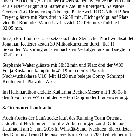
über die flachen 7,5 km unter Beweis stellen. Nach 26:06 min hatte
er als erster der gut 200 Starter die Ziellinie überquert. Salvatore
Corriere (LG Brandenkopf) belegte Platz zwei. RTO-Athlet Björn
Treyer glänzte mit Platz drei in 26:58 min. Dicht gefolgt, auf Platz
vier, lief Routinier Marco Utz ins Ziel. Olaf Schulze finishte in
32:05 min.
Im 7,5 km-Lauf der U16 setzte sich der Steinacher Nachwuchsathlet
Jonathan Ketterer gegen 30 Mitkonkurrenten durch, lief 11
Sekunden Vorsprung auf den nächsten Verfolger raus und siegte in
30:41 min.
Stephanie Walter glänzte mit 38:32 min und Platz drei der W30.
Fenja Roskam erkämpfte in 41:19 min den 3. Platz der
Nachwuchsklasse U18. Mit 41:20 min belegte Conny Schrimpf-
Koch den 1. Platz der W55.
Im Halbmarathon erzielte Katharina Becker-Moser mit 1:38:08 h
den Sieg in der W45 und den vierten Rang in der Frauenwertung.
3. Ortenauer Laufnacht
Auch abseits der Laufstrecke läuft das Running Team Ortenau
aktuell auf Hochtouren – für die Vorbereitungen zur 3. Ortenauer
Laufnacht am 3. Juni 2016 in Willstätt-Sand. Nachdem die Athleten
des Running Team Ortenaus bereits im Vorjahr 700 Teilnehmer mit