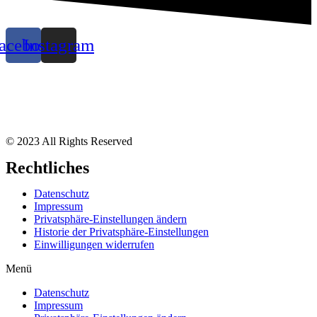
acebook
Instagram
© 2023 All Rights Reserved
Rechtliches
Datenschutz
Impressum
Privatsphäre-Einstellungen ändern
Historie der Privatsphäre-Einstellungen
Einwilligungen widerrufen
Menü
Datenschutz
Impressum