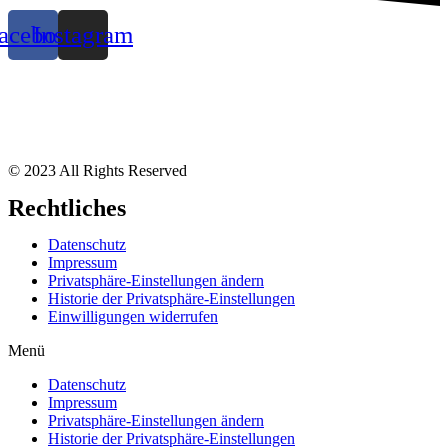
acebook
Instagram
© 2023 All Rights Reserved
Rechtliches
Datenschutz
Impressum
Privatsphäre-Einstellungen ändern
Historie der Privatsphäre-Einstellungen
Einwilligungen widerrufen
Menü
Datenschutz
Impressum
Privatsphäre-Einstellungen ändern
Historie der Privatsphäre-Einstellungen