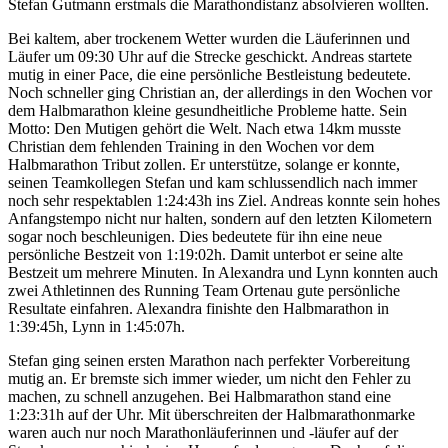
Stefan Gutmann erstmals die Marathondistanz absolvieren wollten.
Bei kaltem, aber trockenem Wetter wurden die Läuferinnen und
Läufer um 09:30 Uhr auf die Strecke geschickt. Andreas startete
mutig in einer Pace, die eine persönliche Bestleistung bedeutete.
Noch schneller ging Christian an, der allerdings in den Wochen vor
dem Halbmarathon kleine gesundheitliche Probleme hatte. Sein
Motto: Den Mutigen gehört die Welt. Nach etwa 14km musste
Christian dem fehlenden Training in den Wochen vor dem
Halbmarathon Tribut zollen. Er unterstütze, solange er konnte,
seinen Teamkollegen Stefan und kam schlussendlich nach immer
noch sehr respektablen 1:24:43h ins Ziel. Andreas konnte sein hohes
Anfangstempo nicht nur halten, sondern auf den letzten Kilometern
sogar noch beschleunigen. Dies bedeutete für ihn eine neue
persönliche Bestzeit von 1:19:02h. Damit unterbot er seine alte
Bestzeit um mehrere Minuten. In Alexandra und Lynn konnten auch
zwei Athletinnen des Running Team Ortenau gute persönliche
Resultate einfahren. Alexandra finishte den Halbmarathon in
1:39:45h, Lynn in 1:45:07h.
Stefan ging seinen ersten Marathon nach perfekter Vorbereitung
mutig an. Er bremste sich immer wieder, um nicht den Fehler zu
machen, zu schnell anzugehen. Bei Halbmarathon stand eine
1:23:31h auf der Uhr. Mit überschreiten der Halbmarathonmarke
waren auch nur noch Marathonläuferinnen und -läufer auf der