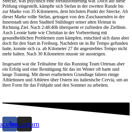
Strecke, was psychisch eine Herausforderung war. Doch auf diese
Prüfung eingestellt, kämpfte sich Stefan in der zweiten Runde bis
zur Marke von 35 Kilometern, dem höchsten Punkt der Strecke. Ab
dieser Marke rollte Stefan, getragen von den Zuschauenden in der
Innenstadt um dem Stadtteil Stühlinger seiner alten Heimat in
Richtung Ziel. Nach 2:48:40h überquerte er zufrieden die Ziellinie.
Auch Leonie hatte wie Christian in der Vorbereitung mit
gesundheitlichen Problemen zum kämpfen, entschied sich dann aber
doch für den Start in Freiburg. Nachdem sie in Ihr Tempo gefunden
hatte, konnte sich ca. ab Kilometer 27 ihr angestrebtes Tempo nicht
mehr halten. Nach 30 Kilometern musste sie aussteigen.
Insgesamt war die Teilnahme für das Running Team Ortenau aber
ein Erfolg und eine Bestätigung für das im Winter oft harte und
lange Training. Mit dieser erarbeiteten Grundlage fahren einige
Athletinnen und Athleten über Ostern ins italienische Cervia, um an
ihrer Form für das Frühjahr und den Sommer zu arbeiten.
acebook
Instagram