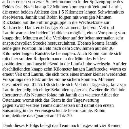
auf der ersten von zwei Schwimmrunden in der Spitzengruppe des
Feldes fest. Nach knapp 22 Minuten konnten mit Veit und Laurin,
die ersten beiden Athleten den 1,5 Kilometer langen Schwimmkurs
absolvieren. Jannik und Robin folgten mit wenigen Minuten
Rückstand auf die Führungsgruppe in die Wechselzone zur
Radstrecke. Dank erstklassiger Zusammenarbeit von Veit und
Laurin war es den beiden Triathleten möglich, einen Vorsprung von
knapp drei Minuten auf die Verfolger auf der bekanntermaßen sehr
anspruchsvollen Strecke herauszufahren. Ebenso konnte Jannik
seine gute Position im Feld nach dem Schwimmen auf der 36
Kilometer langen Radstrecke behaupten. Auch Robin konnte sich
mit einer soliden Radperfomance in der Mitte des Feldes
positionieren und anschließend in die Laufschuhe wechseln. Auf der
abschließenden knapp zehn Kilometer langen Laufstrecke, waren es
erneut Veit und Laurin, die sich trotz eines immer kleiner werdenden
Vorsprungs den Platz an der Sonne sichern konnten. Mit einer
Gesamtzeit von 01:55:13h sicherte sich Veit den Tagessieg, kurz vor
Laurin der lediglich einige Sekunden später als Zweiter die Ziellinie
überquerte. Als Neunter folgte mit Jannik ein weiterer Athlet der
Ortenauer, womit sich das Team in der Tageswertung
gegen zwölf weitere Teams durchsetzen und damit den ersten
Saisonsieg in der Vereinsgeschichte feiern konnte. Robin
komplettierte das Quartett auf Platz 29.
Dank dieses Erfolgs belegt das Team nach insgesamt vier Rennen