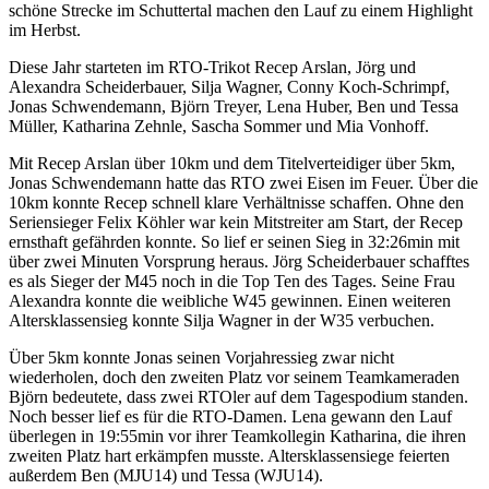
schöne Strecke im Schuttertal machen den Lauf zu einem Highlight
im Herbst.
Diese Jahr starteten im RTO-Trikot Recep Arslan, Jörg und
Alexandra Scheiderbauer, Silja Wagner, Conny Koch-Schrimpf,
Jonas Schwendemann, Björn Treyer, Lena Huber, Ben und Tessa
Müller, Katharina Zehnle, Sascha Sommer und Mia Vonhoff.
Mit Recep Arslan über 10km und dem Titelverteidiger über 5km,
Jonas Schwendemann hatte das RTO zwei Eisen im Feuer. Über die
10km konnte Recep schnell klare Verhältnisse schaffen. Ohne den
Seriensieger Felix Köhler war kein Mitstreiter am Start, der Recep
ernsthaft gefährden konnte. So lief er seinen Sieg in 32:26min mit
über zwei Minuten Vorsprung heraus. Jörg Scheiderbauer schafftes
es als Sieger der M45 noch in die Top Ten des Tages. Seine Frau
Alexandra konnte die weibliche W45 gewinnen. Einen weiteren
Altersklassensieg konnte Silja Wagner in der W35 verbuchen.
Über 5km konnte Jonas seinen Vorjahressieg zwar nicht
wiederholen, doch den zweiten Platz vor seinem Teamkameraden
Björn bedeutete, dass zwei RTOler auf dem Tagespodium standen.
Noch besser lief es für die RTO-Damen. Lena gewann den Lauf
überlegen in 19:55min vor ihrer Teamkollegin Katharina, die ihren
zweiten Platz hart erkämpfen musste. Altersklassensiege feierten
außerdem Ben (MJU14) und Tessa (WJU14).